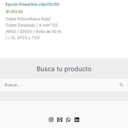
Epcom Powerline cblut12r/50
$
1,013.52
Cable Fotovoltaico Rojo/
Cobre Estañado / 4 mm² (12
AWG) / 2000V / Rollo de 50 m
/ / UL 4703 y TUV
Busca tu producto
Buscar
por: