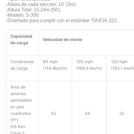
-Altura de cada sección: 10' (3m).
-Altura Total: 15.24m (50').
-Modelo: S-300
-Diseñado para cumplir con el estándar
TIA/EIA​-222.
Capacidad
Velocidad de viento
de carga
Condiciones
90 mph
105 mph
120 mph
de carga.
(144.8km/hr)
(168.9 km/hr)
(193.1 km/h
Área de
antenas
permisibles
en pies
cuadrados
52
34
22
(ft²).
EIA Rev.
Clase 1: