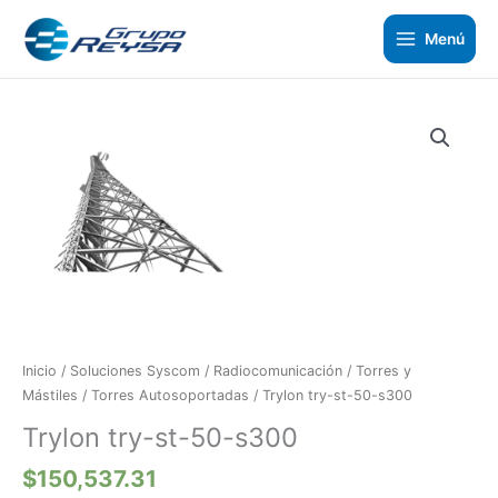
Ir
al
Menú
contenido
Trylon
try-
st-
50-
s300
cantidad
Inicio
/
Soluciones Syscom
/
Radiocomunicación
/
Torres y
Mástiles
/
Torres Autosoportadas
/ Trylon try-st-50-s300
Trylon try-st-50-s300
$
150,537.31