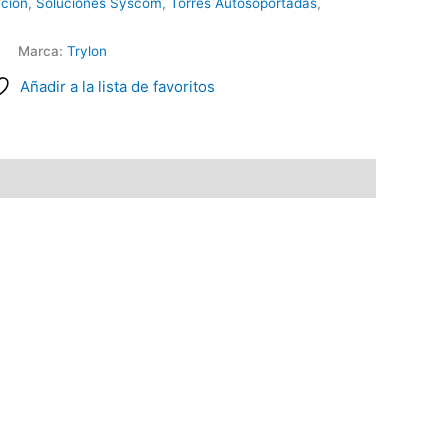
ción
,
Soluciones Syscom
,
Torres Autosoportadas
,
Marca:
Trylon
Añadir a la lista de favoritos