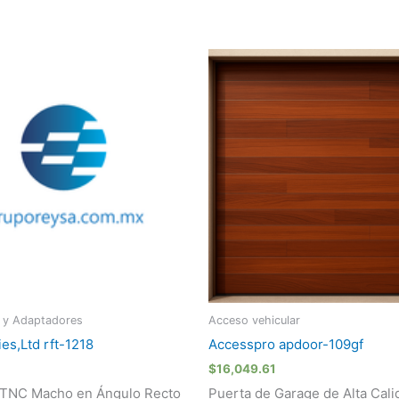
 y Adaptadores
Acceso vehicular
ies,Ltd rft-1218
Accesspro apdoor-109gf
$
16,049.61
 TNC Macho en Ángulo Recto
Puerta de Garage de Alta Cali