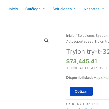
Inicio
Catálogo
Soluciones
Nosotros
Trylon
Inicio
/
Soluciones Syscom
try-
Autosoportadas
/ Trylon tr
t-
Trylon try-t-3
32-
t500
$
73,445.41
cantidad
TORRE AUTOSOP. 32FT 
Disponibilidad:
Hay exis
Cotizar
SKU:
TRY-T-32-T500