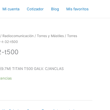
Mi cuenta
Cotizador
Blog
Mis favoritos
/
Radiocomunicación
/
Torres y Mástiles
/
Torres
y-t-32-t500
2-t500
(9.7M) TITAN T500 GALV. C/ANCLAS
tencias