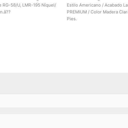
e RG-58/U, LMR-195 Níquel/
Estilo Americano / Acabado L
ón.â??
PREMIUM / Color Madera Clar
Pies.