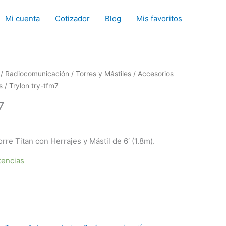
Mi cuenta
Cotizador
Blog
Mis favoritos
/
Radiocomunicación
/
Torres y Mástiles
/
Accesorios
s
/ Trylon try-tfm7
7
re Titan con Herrajes y Mástil de 6′ (1.8m).
tencias