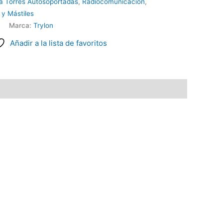
a Torres Autosoportadas
,
Radiocomunicación
,
 y Mástiles
Marca:
Trylon
Añadir a la lista de favoritos