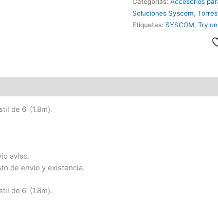
Categorías:
Accesorios par
Soluciones Syscom
,
Torres
Etiquetas:
SYSCOM
,
Trylon
il de 6′ (1.8m).
io aviso.
sto de envío y existencia.
il de 6′ (1.8m).