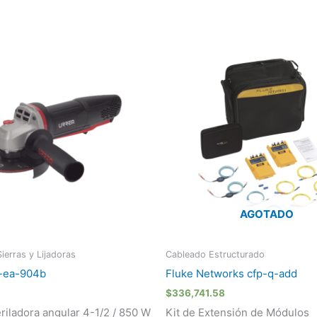
AGOTADO
Sierras y Lijadoras
Cableado Estructurado
s-ea-904b
Fluke Networks cfp-q-add
$
336,741.58
riladora angular 4-1/2 / 850 W
Kit de Extensión de Módulos