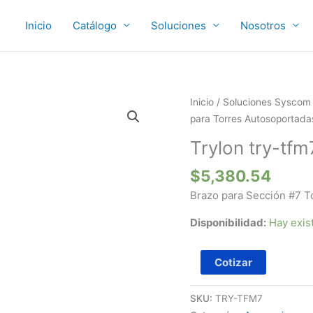
Inicio
Catálogo
Soluciones
Nosotros
Trylon
Inicio
/
Soluciones Syscom
try-
para Torres Autosoportada
tfm7
Trylon try-tfm
cantidad
$
5,380.54
Brazo para Sección #7 Tor
Disponibilidad:
Hay exis
Cotizar
SKU:
TRY-TFM7