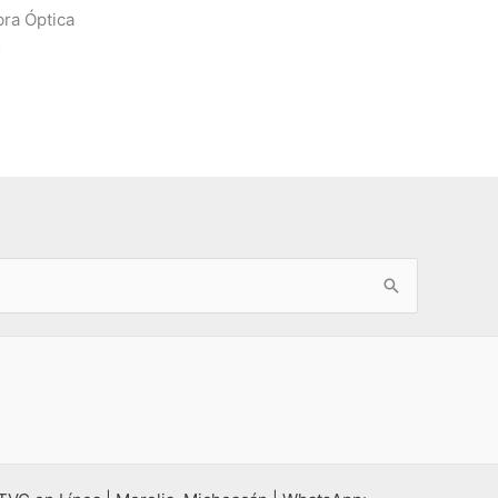
bra Óptica
o