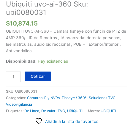
Ubiquiti uvc-ai-360 Sku:
ubi0080031
$
10,874.15
UBIQUITI UVC-AI-360 – Camara fisheye con funcin de PTZ de
4MP 360¡ , IR de 9 metros , IA avanzada: detecta personas,
lee matrculas, audio bidireccional , POE + , Exterior/Interior ,
Antivandalica.
Disponibilidad:
Hay existencias
Cotizar
SKU:
UBI0080031
Categorías:
Cámaras IP y NVRs
,
Fisheye / 360°
,
Soluciones TVC
,
Videovigilancia
Etiquetas:
De Línea
,
De valor
,
TVC
,
UBIQUITI
Marca:
UBIQUITI
Añadir a la lista de favoritos