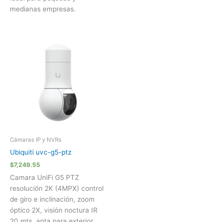
medianas empresas.
Cámaras IP y NVRs
Ubiquiti uvc-g5-ptz
$
7,249.55
Camara UniFi G5 PTZ
resolución 2K (4MPX) control
de giro e inclinación, zoom
óptico 2X, visión noctura IR
20 mts, apta para exterior,