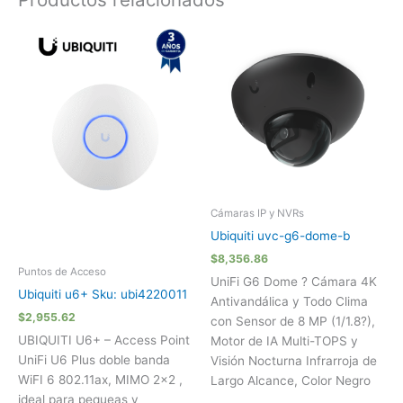
Cámaras IP y NVRs
Ubiquiti uvc-g6-dome-b
$
8,356.86
Puntos de Acceso
UniFi G6 Dome ? Cámara 4K
Ubiquiti u6+ Sku: ubi4220011
Antivandálica y Todo Clima
$
2,955.62
con Sensor de 8 MP (1/1.8?),
UBIQUITI U6+ – Access Point
Motor de IA Multi-TOPS y
UniFi U6 Plus doble banda
Visión Nocturna Infrarroja de
WiFI 6 802.11ax, MIMO 2×2 ,
Largo Alcance, Color Negro
ideal para pequeas y