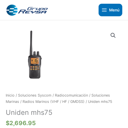
Ir
al
Menú
contenido
Uniden
mhs75
cantidad
Inicio
/
Soluciones Syscom
/
Radiocomunicación
/
Soluciones
Marinas
/
Radios Marinos (VHF / HF / GMDSS)
/ Uniden mhs75
Uniden mhs75
$
2,696.95