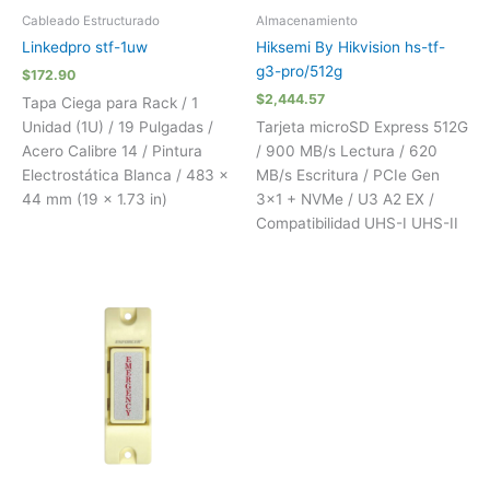
Cableado Estructurado
Almacenamiento
Linkedpro stf-1uw
Hiksemi By Hikvision hs-tf-
g3-pro/512g
$
172.90
$
2,444.57
Tapa Ciega para Rack / 1
Unidad (1U) / 19 Pulgadas /
Tarjeta microSD Express 512G
Acero Calibre 14 / Pintura
/ 900 MB/s Lectura / 620
Electrostática Blanca / 483 x
MB/s Escritura / PCIe Gen
44 mm (19 x 1.73 in)
3×1 + NVMe / U3 A2 EX /
Compatibilidad UHS-I UHS-II