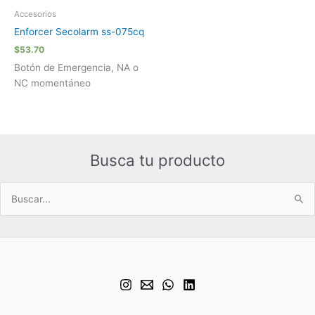
Accesorios
Enforcer Secolarm ss-075cq
$
53.70
Botón de Emergencia, NA o
NC momentáneo
Busca tu producto
Buscar
por: