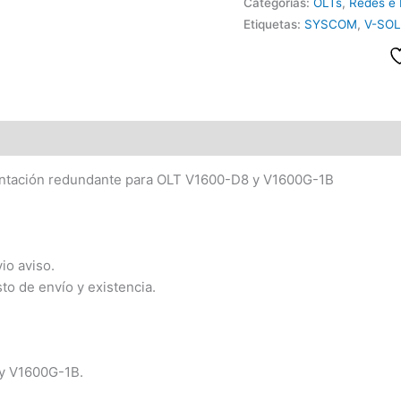
Categorías:
OLTs
,
Redes e 
Etiquetas:
SYSCOM
,
V-SOL
entación redundante para OLT V1600-D8 y V1600G-1B
io aviso.
sto de envío y existencia.
y V1600G-1B.