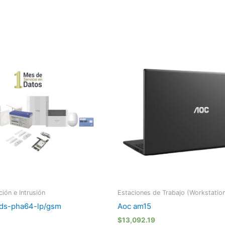
ión e Intrusión
Estaciones de Trabajo (Workstatio
 ds-pha64-lp/gsm
Aoc am15
$
13,092.19