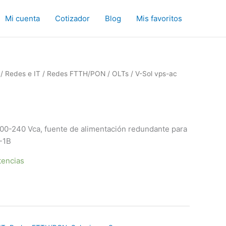
Mi cuenta
Cotizador
Blog
Mis favoritos
/
Redes e IT
/
Redes FTTH/PON
/
OLTs
/ V-Sol vps-ac
00-240 Vca, fuente de alimentación redundante para
-1B
tencias