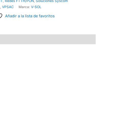
IT
,
Redes FTTH/PON
,
Soluciones Syscom
,
VPSAC
Marca:
V-SOL
Añadir a la lista de favoritos