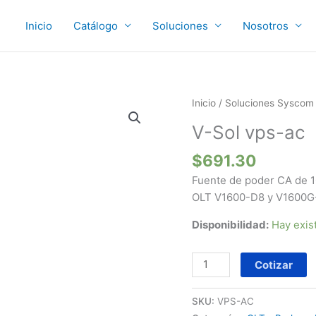
Inicio
Catálogo
Soluciones
Nosotros
V-
Inicio
/
Soluciones Syscom
Sol
V-Sol vps-ac
vps-
ac
$
691.30
cantidad
Fuente de poder CA de 1
OLT V1600-D8 y V1600G
Disponibilidad:
Hay exis
Cotizar
SKU:
VPS-AC