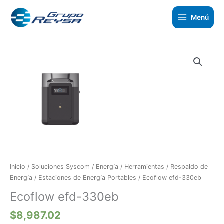
Ir
al
Menú
contenido
Ecoflow
efd-
330eb
cantidad
Inicio
/
Soluciones Syscom
/
Energía / Herramientas
/
Respaldo de
Energía
/
Estaciones de Energía Portables
/ Ecoflow efd-330eb
Ecoflow efd-330eb
$
8,987.02